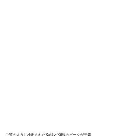
ご覧のように検出されたKα線とKβ線のピークが元素