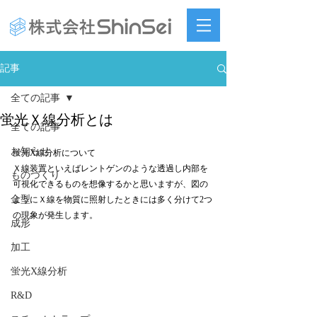
記事
全ての記事
蛍光Ｘ線分析とは
全ての記事
お知らせ
蛍光X線分析について
Ｘ線装置といえばレントゲンのような透過し内部を
ものづくり
可視化できるものを想像するかと思いますが、図の
金型
ようにＸ線を物質に照射したときには多く分けて2つ
の現象が発生します。
成形
加工
蛍光X線分析
R&D