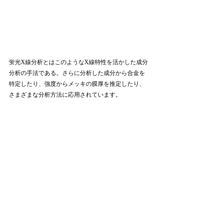
蛍光X線分析とはこのようなX線特性を活かした成分
分析の手法である。さらに分析した成分から合金を
特定したり、強度からメッキの膜厚を推定したり、
さまざまな分析方法に応用されています。
蛍光X線分析機　VoXER　金属材料の材質がわか
る！