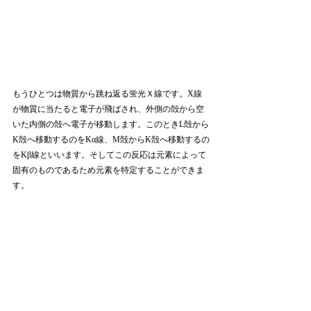
もうひとつは物質から跳ね返る蛍光Ｘ線です。X線
が物質に当たると電子が飛ばされ、外側の殻から空
いた内側の殻へ電子が移動します。このときL殻から
K殻へ移動するのをKα線、M殻からK殻へ移動するの
をKβ線といいます。そしてこの反応は元素によって
固有のものであるため元素を特定することができま
す。