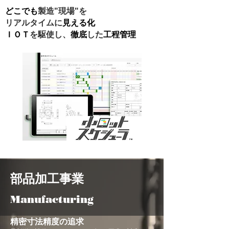
どこでも
製造"現場"を
リアルタイムに
見える化
ＩＯＴ
を駆使し、
徹底
した
工程管理
部品加工事業
Manufacturing
精密寸法精度の追求