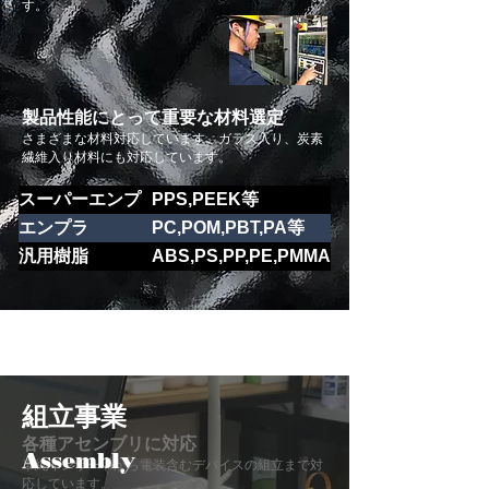
す。
製品性能にとって重要な材料選定
さまざまな材料対応しています。ガラス入り、炭素
繊維入り材料にも対応しています。
スーパーエンプ
PPS,PEEK等
ラ
エンプラ
PC,POM,PBT,PA等
汎用樹脂
ABS,PS,PP,PE,PMMA等
組立事業
各種アセンブリに対応
Assembly
単純インサートから電装含むデバイスの組立まで対
応しています。