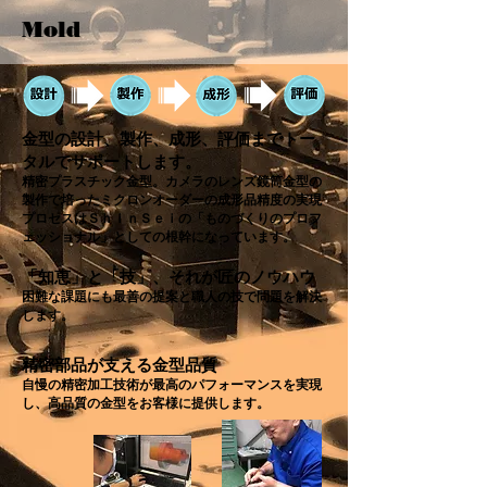
Mold
金型の設計、製作、成形、評価までトー
タルでサポートします。
精密プラスチック金型。カメラのレンズ鏡筒金型の
製作で培ったミクロンオーダーの成形品精度の実現
プロセスはＳｈｉｎＳｅｉの「ものづくりのプロフ
ェッショナル」としての根幹になっています。
「知恵」と「技」、それが匠のノウハウ
困難な課題にも最善の提案と職人の技で問題を解決
します。
精密部品が支える金型品質
自慢の精密加工技術が最高のパフォーマンスを実現
し、高品質の金型をお客様に提供します。