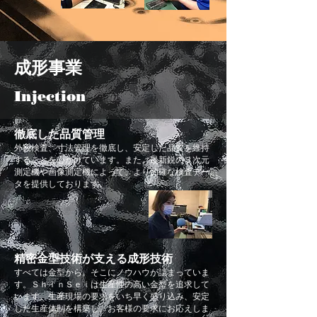
成形事業
Injection
徹底した品質管理
外観検査、寸法管理を徹底し、安定した品質を維持
することを心がけています。また、最新鋭の３次元
測定機や画像測定機によって、より的確な検査デー
タを提供しております。
精密金型技術が支える成形技術
すべては金型から。そこにノウハウが詰まっていま
す。ＳｈｉｎＳｅｉは生産性の高い金型を追求して
います。生産現場の要求をいち早く盛り込み、安定
した生産体制を構築し、お客様の要求にお応えしま