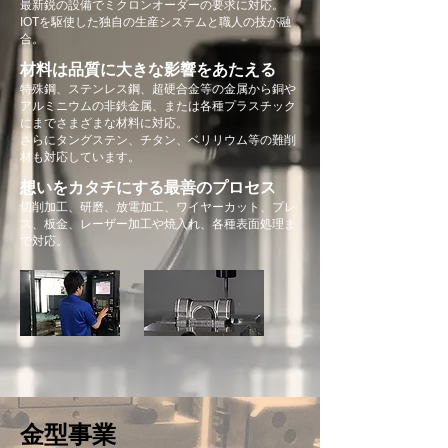
最新鋭の設備でミクロンオーダーの要求に対応。
IOTを駆使した独自の生産システムと職人の技が融
合。
​材料は品質に大きな影響をあたえる
特殊鋼、ステンレス鋼、超硬合金等の金属から銅や
アルミニウムの非鉄金属、または各種プラスチック​
に
までさまざまな材料に対応。
さらにタングステン、チタン、ベリリウム等の難削
材
も対応しています。
想いをカタチにする最善のプロセス
切削加工、研磨、放電加工、ワイヤーカット、プレ
ス、
板金、レーザー加工や焼入れ、各種表面処理ま
で対応。
金型事業