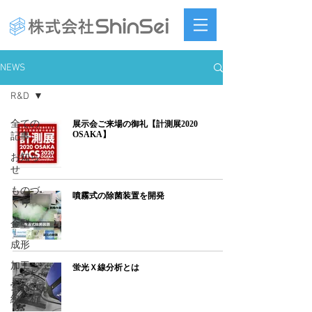
NEWS
R&D
全ての
展示会ご来場の御礼【計測展2020
OSAKA】
記事
お知ら
せ
ものづ
噴霧式の除菌装置を開発
くり
金型
成形
加工
蛍光Ｘ線分析とは
蛍光X
線分析