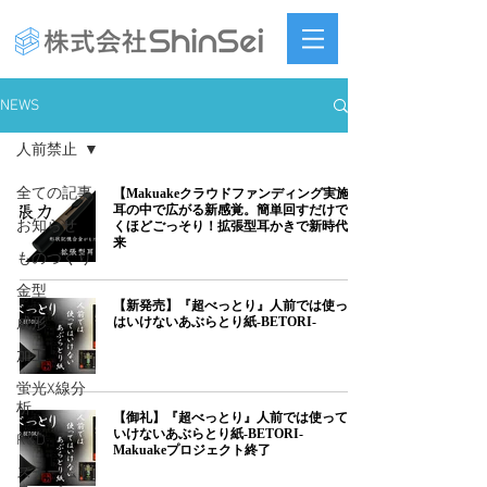
NEWS
人前禁止
全ての記事
【Makuakeクラウドファンディング実施】
耳の中で広がる新感覚。簡単回すだけで驚
お知らせ
くほどごっそり！拡張型耳かきで新時代到
来
ものづくり
金型
【新発売】『超べっとり』人前では使って
はいけないあぶらとり紙-BETORI-
成形
加工
蛍光X線分
析
【御礼】『超べっとり』人前では使っては
いけないあぶらとり紙-BETORI-
R&D
Makuakeプロジェクト終了
スチームト