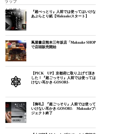
ラップ
人前禁止
『超べっとり』人前では使ってはいけない
あぶらとり紙【Makuakeスタート】
蔦屋書店熊本三年坂店「Makuake SHOP」
で店頭販売開始
【PICK UP】京都府に取り上げて頂きま
した！『超ごっそり』人前では使ってはい
けない耳かき-GOSORI-
【御礼】『超ごっそり』人前では使っては
いけない耳かき-GOSORI- Makuakeプロ
ジェクト終了