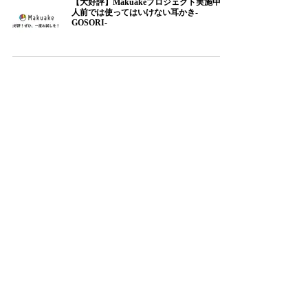
【大好評】Makuakeプロジェクト実施中！
人前では使ってはいけない耳かき-
GOSORI-
耳かきとは。。。
【新商品】人前では使ってはいけない耳か
き！人前禁止！！
© Copyright Copyright © ShinSei Co.,Ltd. All