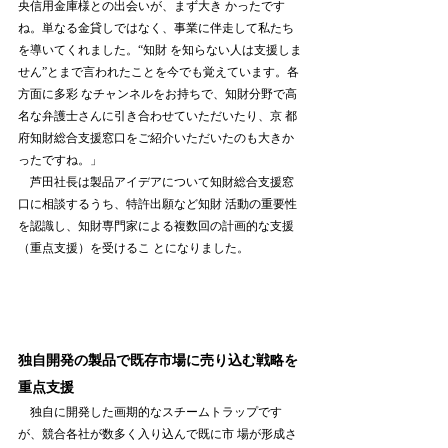
央信用金庫様との出会いが、まず大き かったです
ね。単なる金貸しではなく、事業に伴走して私たち
を導いてくれました。“知財 を知らない人は支援しま
せん”とまで言われたことを今でも覚えています。各
方面に多彩 なチャンネルをお持ちで、知財分野で高
名な弁護士さんに引き合わせていただいたり、京 都
府知財総合支援窓口をご紹介いただいたのも大きか
ったですね。」 
　芦田社長は製品アイデアについて知財総合支援窓
口に相談するうち、特許出願など知財 活動の重要性
を認識し、知財専門家による複数回の計画的な支援
（重点支援）を受けるこ とになりました。 
独自開発の製品で既存市場に売り込む戦略を
重点支援
　独自に開発した画期的なスチームトラップです
が、競合各社が数多く入り込んで既に市 場が形成さ