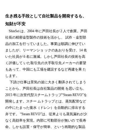
生き残る手段として自社製品を開発するも、
知財が不安 
　ShinSei は、2004 年に芦田社長が 2 人で創業。芦田
社長の精密金型製作の技術を活かし、 試作・金型部
品の加工を行っていました。事業は順調に伸びてい
ましたが、リーマンショ ックのあおりを受け、14 名
いた社員が 6 名に激減。しかし芦田社長の技術を高
く評価して いた取引先の大手取引先メーカーの要望
もあって、中国にも工場を建設するなど再建を果 た
します。
 　下請け仕事は景気の波に大きく翻弄されてしまう
ことから、芦田社長は自社製品の開発 を思い立ち、
2015 年に次世代型スチームトラップ“Steam REVO”を
開発します。スチー ムトラップとは、蒸気配管など
の中にたまった復水（ドレン）を自動的に排出する
弁です。 “Steam REVO”は、従来よりも蒸気漏れが少
なく高効率を実現。内部に可動部分が無いの で長寿
命。しかも設置・保守が簡単、という画期的な製品