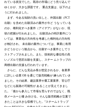
れている状況でした。既存の市場にどう売り込んで
ゆくかが、大きな課題です。 重点支援は、以下のよ
うに行われました。 
　まず、今ある知財の洗い出しと、外国出願（PCT 
出願）を含めた出願済みの案件が今ど うなっている
のか、権利化すべき案件（アイデア）がないか、現
状の把握が行われました。 出願済みの特許案件につ
いては、事業化の方向性を考慮した権利化の方向性
が検討され、 未出願の案件については、事業に有用
かどうかという観点から、出願すべき案件としてリ 
ストアップされました。また、技術的な優位性の高
いノズルで意匠出願を支援し、スチー ムトラップの
商標出願の支援も行われています。 
　さらに、どんな見込み客が想定されるか、各業界
に詳しい企業 OB を通じて販売戦略が 練られていき
ました。その結果、建設業界や重工業業界、官公庁
などにも販路の可能性が あることが見えてきまし
た。「後から参入して市場を荒らすのではなく、既
存メーカーと棲 み分ける。そんな販売戦略が立案で
きたことは大きな収穫でした。“スチームトラップ 