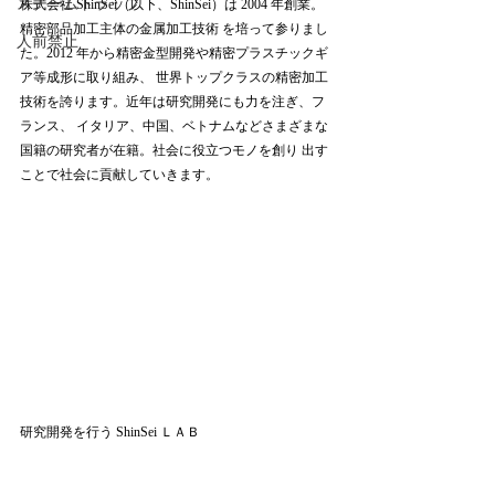
スチームトラップ
株式会社 ShinSei（以下、ShinSei）は 2004 年創業。
精密部品加工主体の金属加工技術 を培って参りまし
人前禁止
た。2012 年から精密金型開発や精密プラスチックギ
ア等成形に取り組み、 世界トップクラスの精密加工
技術を誇ります。近年は研究開発にも力を注ぎ、フ
ランス、 イタリア、中国、ベトナムなどさまざまな
国籍の研究者が在籍。社会に役立つモノを創り 出す
ことで社会に貢献していきます。 
研究開発を行う ShinSei ＬＡＢ 