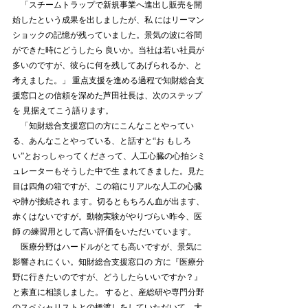
　「スチームトラップで新規事業へ進出し販売を開
始したという成果を出しましたが、私 にはリーマン
ショックの記憶が残っていました。景気の波に谷間
ができた時にどうしたら 良いか。当社は若い社員が
多いのですが、彼らに何を残してあげられるか、と
考えました。」 重点支援を進める過程で知財総合支
援窓口との信頼を深めた芦田社長は、次のステップ
を 見据えてこう語ります。 
　「知財総合支援窓口の方にこんなことやってい
る、あんなことやっている、と話すと“お もしろ
い”とおっしゃってくださって、人工心臓の心拍シミ
ュレーターもそうした中で生 まれてきました。見た
目は四角の箱ですが、この箱にリアルな人工の心臓
や肺が接続され ます。切るともちろん血が出ます、
赤くはないですが。動物実験がやりづらい昨今、医
師 の練習用として高い評価をいただいています。 
　医療分野はハードルがとても高いですが、景気に
影響されにくい。知財総合支援窓口の 方に『医療分
野に行きたいのですが、どうしたらいいですか？』
と素直に相談しました。 すると、産総研や専門分野
のスペシャリストとの橋渡しをしていただいて、大