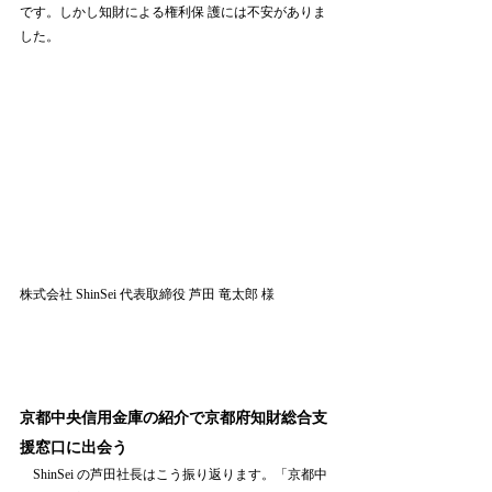
です。しかし知財による権利保 護には不安がありま
した。
株式会社 ShinSei 代表取締役 芦田 竜太郎 様 
京都中央信用金庫の紹介で京都府知財総合支
援窓口に出会う 
　ShinSei の芦田社長はこう振り返ります。「京都中