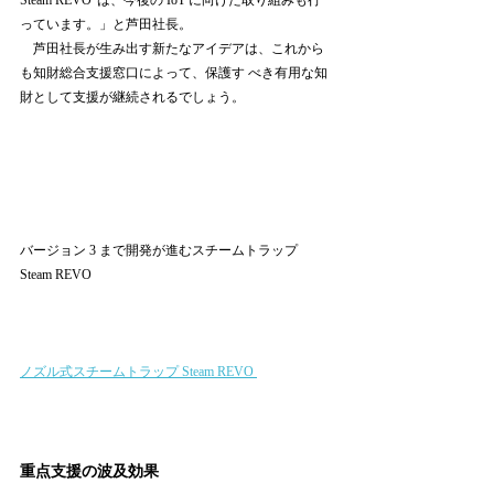
Steam REVO”は、今後の IoT に向けた取り組みも行
っています。」と芦田社長。 
　芦田社長が生み出す新たなアイデアは、これから
も知財総合支援窓口によって、保護す べき有用な知
財として支援が継続されるでしょう。 
バージョン 3 まで開発が進むスチームトラップ 
Steam REVO 
ノズル式スチームトラップ Steam REVO 
重点支援の波及効果