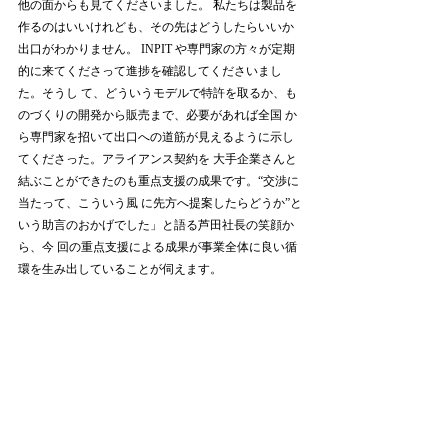
他の面からも見てくださいました。 私たちは製品を
作るのはいいけれども、その先はどうしたらいいか
出口がわかりません。 INPIT や専門家の方々が定期
的に来てくださって進捗を確認してくださいまし
た。そうし て、どういうモデルで特許を取るか、も
のづくりの開発から販売まで、必要があれば全国 か
ら専門家を招いて出口への道筋が見えるように示し
てくださった。アライアンス契約を 大手企業さんと
結ぶことができたのも重点支援の成果です。“交渉に
当たって、こういう風 に先方へ提案したらどうか”と
いう助言のおかげでした」と語る芦田社長の笑顔か
ら、今 回の重点支援による成果が事業全体に良い循
環を生み出していることが伺えます。 
光の技術を活用して、医療分野へさらなるチ
ャレンジ 
　「ShinSei には金型というベースとなる事業があっ
て、もう一つ研究開発で安定した将来 設計を描こう