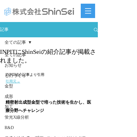
記事
全ての記事
INPITにShinSeiの紹介記事が掲載さ
全ての記事
れました。
お知らせ
INPIT紹介記事より引用
ものづくり
引用元→
金型
成形
精密射出成型金型で培った技術を生かし、医
加工
療分野へチャレンジ
蛍光X線分析
R&D