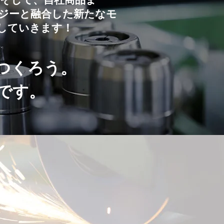
、そして、自社商品ま
ジーと融合した新たなモ
していきます！
つくろう。
みです。
棄物回収容器