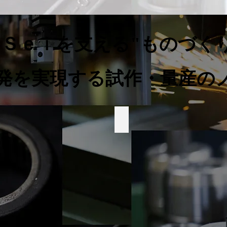
Ｓｅｉを支える"ものづく
開発を実現する試作・量産の
射出成形金型