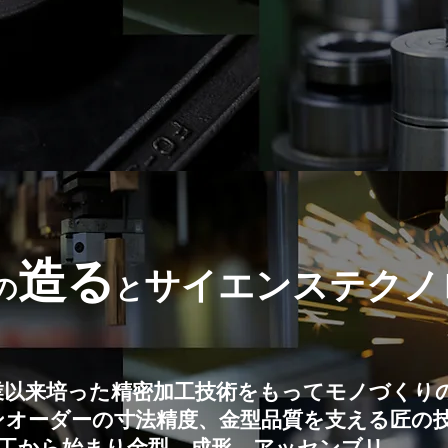
造る
サイエンステクノ
の
と
では創業以来培った精密加工技術をもってモノづく
ンオーダーの寸法精度、金型品質を支える匠の