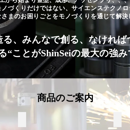
加工から始まり金型、成形、アッセンブリ、、
モノづくりだけではない、サイエンステクノロ
なさまのお困りごとをモノづくりを通じて解決
造る、みんなで創る、なければ
る“ことがShinSeiの最大の強
商品のご案内
スチームトラップ-SteamREVO-
医療廃