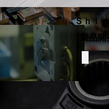
Ｓｈｉｎ
​製品
部品加工